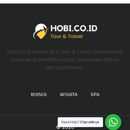
Hobi.co.id adalah Biro Tour & Travel Karimunjawa
resmi yang memiliki kualitas pelayanan terbaik
dan profesional.
BISNIS
WISATA
SPA
Need Help?
Chat with us
© 2026