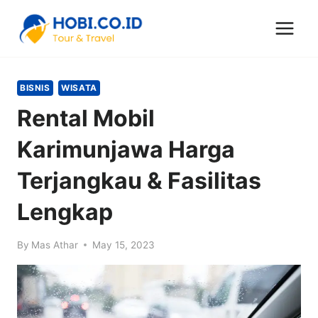
Skip
to
content
BISNIS
WISATA
Rental Mobil
Karimunjawa Harga
Terjangkau & Fasilitas
Lengkap
By
Mas Athar
May 15, 2023